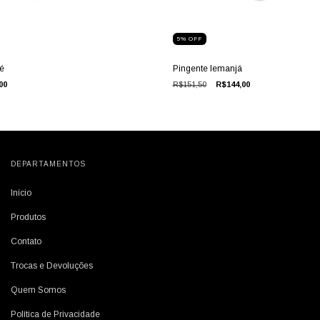
5
%
OFF
é
Pingente Iemanjá
00
R$151,50
R$144,00
DEPARTAMENTOS
Início
Produtos
Contato
Trocas e Devoluções
Quem Somos
Política de Privacidade