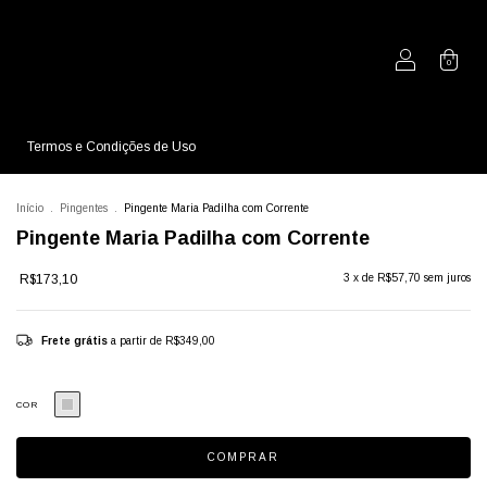
0
Termos e Condições de Uso
Início
.
Pingentes
.
Pingente Maria Padilha com Corrente
Pingente Maria Padilha com Corrente
R$173,10
3
x de
R$57,70
sem juros
Frete grátis
a partir de
R$349,00
COR