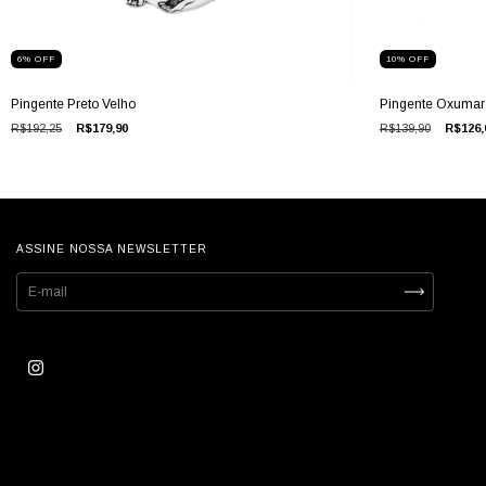
6
%
OFF
10
%
OFF
Pingente Preto Velho
Pingente Oxumar
R$192,25
R$179,90
R$139,90
R$126,
ASSINE NOSSA NEWSLETTER