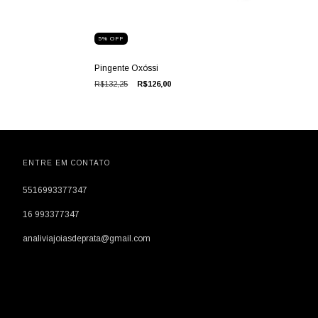
5
%
OFF
Pingente Oxóssi
R$132,25
R$126,00
ENTRE EM CONTATO
5516993377347
16 993377347
analiviajoiasdeprata@gmail.com