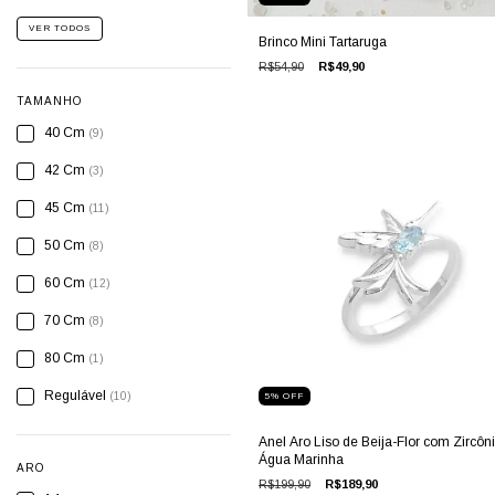
VER TODOS
Brinco Mini Tartaruga
R$54,90
R$49,90
TAMANHO
40 Cm
(9)
42 Cm
(3)
45 Cm
(11)
50 Cm
(8)
60 Cm
(12)
70 Cm
(8)
80 Cm
(1)
Regulável
(10)
5
%
OFF
Anel Aro Liso de Beija-Flor com Zircôn
Água Marinha
ARO
R$199,90
R$189,90