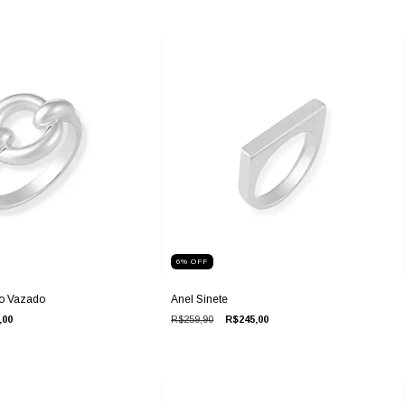
6
%
OFF
lo Vazado
Anel Sinete
,00
R$259,90
R$245,00