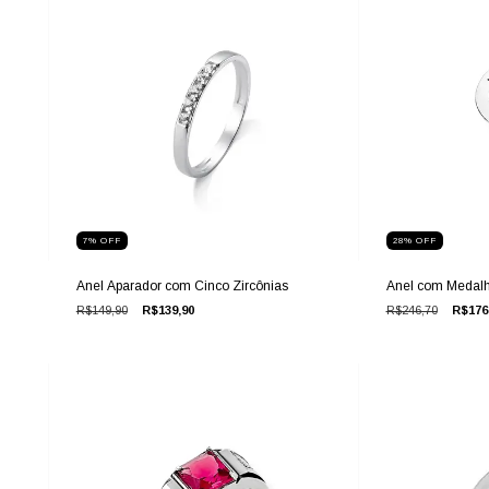
7
%
OFF
28
%
OFF
Anel Aparador com Cinco Zircônias
Anel com Medal
R$149,90
R$139,90
R$246,70
R$176