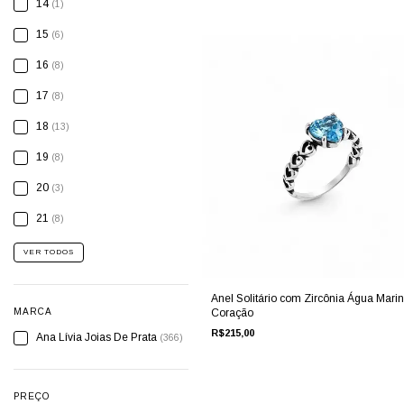
14
(1)
15
(6)
16
(8)
17
(8)
18
(13)
19
(8)
20
(3)
21
(8)
VER TODOS
Anel Solitário com Zircônia Água Mari
MARCA
Coração
R$215,00
Ana Lívia Joias De Prata
(366)
PREÇO