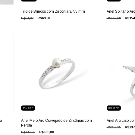
Trio de Brincos com Zircônia 3/4/5 mm
Anel Solitário Ar
R$84,90
R$69,90
R$169,90
R$154
6
%
OFF
8
%
OFF
ia
Anel Meio Aro Cravejado de Zircônias com
Anel Aro Liso co
Pérola
R$257,95
R$237
R$147,00
R$138,00