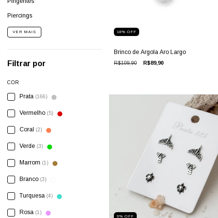
Pingentes
Piercings
18
%
OFF
VER MAIS
Brinco de Argola Aro Largo
Filtrar por
R$109,90
R$89,90
COR
Prata
(166)
Vermelho
(5)
Coral
(2)
Verde
(3)
Marrom
(1)
Branco
(3)
Turquesa
(4)
Rosa
(1)
9
%
OFF