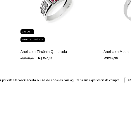
2
%
OFF
FRETE GRÁTIS
Anel com Zircônia Quadrada
Anel com Medalh
R$466,95
R$457,00
R$209,90
 por este site
você aceita o uso de cookies
para agilizar a sua experiência de compra.
E
DEPARTAMENTOS
Início
Produtos