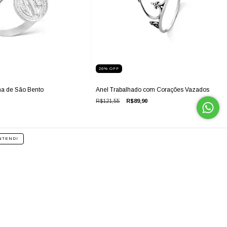
26
%
OFF
a de São Bento
Anel Trabalhado com Corações Vazados
R$121,55
R$89,90
NTENDI
ENTRE EM CONTATO
5516993377347
16 993377347