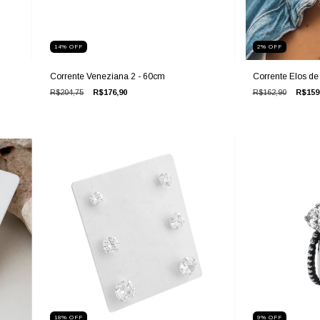
14
%
OFF
2
%
OFF
Corrente Veneziana 2 - 60cm
Corrente Elos d
R$204,75
R$176,90
R$162,90
R$159
18
%
OFF
9
%
OFF