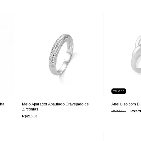
7
%
OFF
nha
Meio Aparador Abaulado Cravejado de
Anel Liso com E
Zircônias
R$299,90
R$279
R$215,00