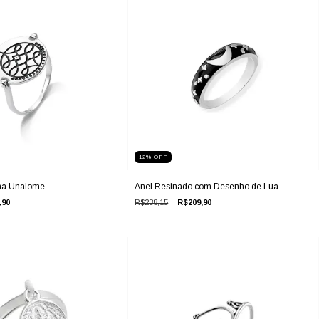
12
%
OFF
ha Unalome
Anel Resinado com Desenho de Lua
,90
R$238,15
R$209,90