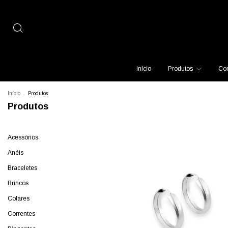
Início
Produtos
Con
Início
.
Produtos
Produtos
Acessórios
Anéis
Braceletes
Brincos
Colares
Correntes