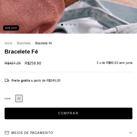
41
%
OFF
Início
.
Braceletes
.
Bracelete Fé
Bracelete Fé
R$437,25
R$259,90
3
x de
R$86,63
sem juros
Frete grátis
a partir de
R$349,00
COR
MEIOS DE PAGAMENTO